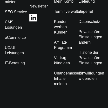
Mein Konto
Lieferung
mieten
Newsletter
Terminverwaltung
Widerruf
SEO Service
Kunden
Datenschutz
CMS
werben
Lösungen
Privatsphäre-
Kunden
Einstellungen
eCommerce
Affiliate
ändern
UX/UI
Programm
Historie der
Leistungen
Vertrag
Privatsphäre-
IT-Beratung
kündigen
Einstellungen
Unangemessene
Einwilligungen
Inhalte
widerrufen
melden