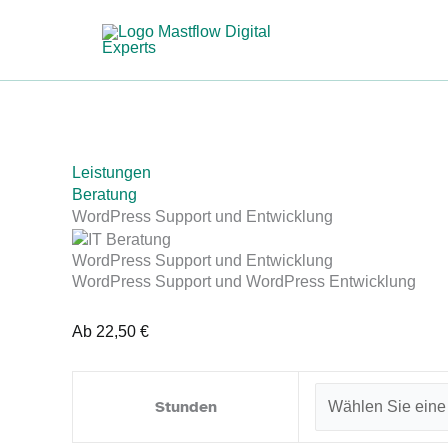
Zum
WordPress
Inhalt
Support
springen
und
Entwicklung
[Digital]
Menge
Leistungen
Beratung
WordPress Support und Entwicklung
WordPress Support und Entwicklung
WordPress Support und WordPress Entwicklung
Ab
22,50
€
Stunden