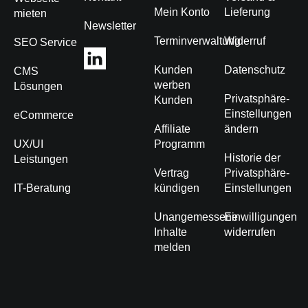
Mein Konto
Lieferung
mieten
Newsletter
Terminverwaltung
Widerruf
SEO Service
Kunden
Datenschutz
CMS
werben
Lösungen
Privatsphäre-
Kunden
Einstellungen
eCommerce
Affiliate
ändern
UX/UI
Programm
Historie der
Leistungen
Vertrag
Privatsphäre-
IT-Beratung
kündigen
Einstellungen
Unangemessene
Einwilligungen
Inhalte
widerrufen
melden