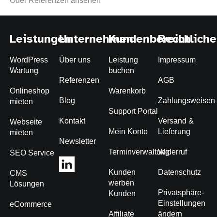
Oder Referenzen ansehen
Leistungen
Unternehmen
Kundenbereich
Rechtliche
WordPress
Über uns
Leistung
Impressum
Wartung
buchen
Referenzen
AGB
Onlineshop
Warenkorb
Blog
Zahlungsweisen
mieten
Support Portal
Kontakt
Versand &
Webseite
Mein Konto
Lieferung
mieten
Newsletter
Terminverwaltung
Widerruf
SEO Service
Kunden
Datenschutz
CMS
werben
Lösungen
Privatsphäre-
Kunden
Einstellungen
eCommerce
Affiliate
ändern